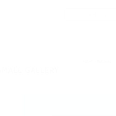
Read more
2015
BY
ROBINCHARLOTTE
NEWS
,
PERSONAL
SMALL GALLERY