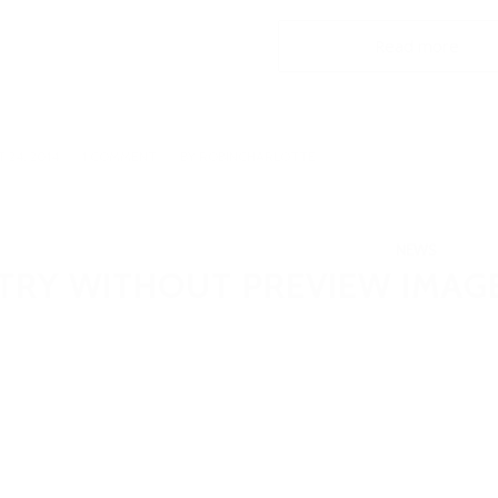
Read more
/
 24, 2014
1 COMMENT
BY
ROBINCHARLOTTE
NEWS
TRY WITHOUT PREVIEW IMAG
ipsum dolor sit amet, consectetuer adipiscing elit. Aenean com
e penatibus et magnis dis parturient montes, nascetur ridiculus 
etium quis, sem.
lla consequat massa quis enim.