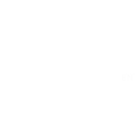
/
AUGUST
EN
Lorem 
natoqu
eu, pr
Nu