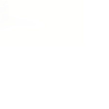
modo ligula eget dolor. Aenean massa. Cum sociis
mus. Donec quam felis, ultricies nec, pellentesque
fringilla vel, aliquet nec, vulputate
venenatis vitae, justo. Nullam dictum
t. Cras dapibus. Vivamus elementum
n leo ligula, porttitor eu, consequat