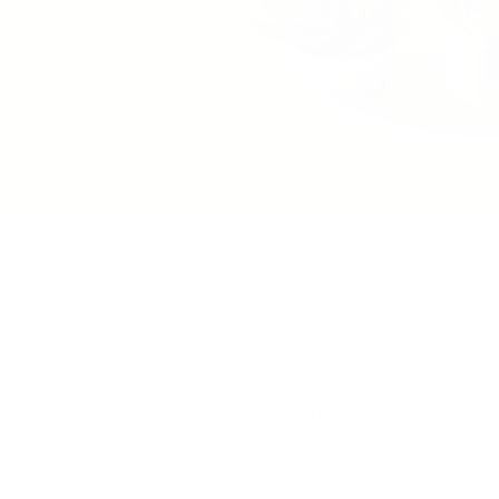
ipsum dolor sit amet, consectetuer adipiscing elit. Aenean com
e penatibus et magnis dis parturient montes, nascetur ridiculus 
etium quis, sem.
ulla consequat massa quis enim. Donec pede justo, 
et, arcu. In enim justo, rhoncus ut, imperdiet a, 
elis eu pede mollis pretium. Integer tincidun
mper nisi. Aenean vulputate eleifend tellus. Aenea
tae, eleifend ac, enim.