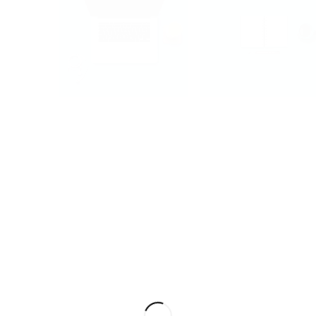
ipsum dolor sit amet, consectetuer adipiscing elit. Aenean com
e penatibus et magnis dis parturient montes, nascetur ridiculus 
etium quis, sem.
la consequat massa quis enim.
ec pede justo, fringilla vel, aliquet nec, vulputate eget, arcu.
enim justo, rhoncus ut, imperdiet a, venenatis vitae, justo.
lam dictum felis eu pede mollis pretium. Integer tincidunt. Cras 
 vulputate eleifend tellus. Aenean leo ligula, porttitor eu, consequa